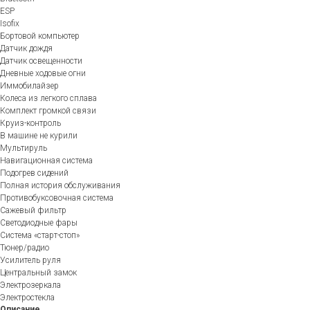
ESP
Isofix
Бортовой компьютер
Датчик дождя
Датчик освещенности
Дневные ходовые огни
Иммобилайзер
Колеса из легкого сплава
Комплект громкой связи
Круиз-контроль
В машине не курили
Мультируль
Навигационная система
Подогрев сидений
Полная история обслуживания
Противобуксовочная система
Сажевый фильтр
Светодиодные фары
Система «старт-стоп»
Тюнер/радио
Усилитель руля
Центральный замок
Электрозеркала
Электростекла
Описание