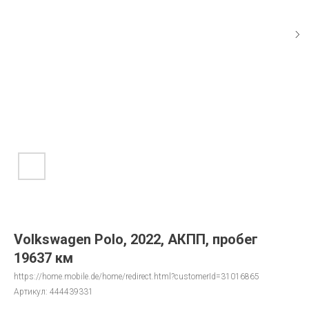
Volkswagen Polo, 2022, АКПП, пробег
19637 км
https://home.mobile.de/home/redirect.html?customerId=31016865
Артикул:
444439331