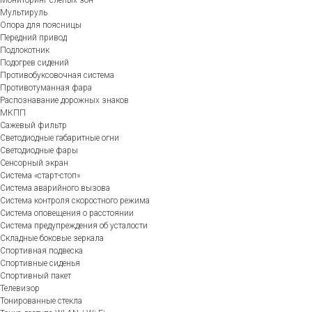
Мультируль
Опора для поясницы
Передний привод
Подлокотник
Подогрев сидений
Противобуксовочная система
Противотуманная фара
Распознавание дорожных знаков
МКПП
Сажевый фильтр
Светодиодные габаритные огни
Светодиодные фары
Сенсорный экран
Система «старт-стоп»
Система аварийного вызова
Система контроля скоростного режима
Система оповещения о расстоянии
Система предупреждения об усталости
Складные боковые зеркала
Спортивная подвеска
Спортивные сиденья
Спортивный пакет
Телевизор
Тонированные стекла