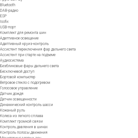
Bluetooth
DAB-радио
ESP
Isofix
USB-порт
Комплект для ремонта шин
Адаптивное освещение
Адаптивный круиз-контроль
Ассистент переключения фар дальнего света
Ассистент при старте на подъеме
Аудиосистема
Безбликовые фары дальнего света
Бесключевой доступ
Бортовой компьютер
Ветровое стекло с подогревом
Голосовое управление
Датчик дождя
Датчик освещенности
Динамический контроль шасси
Кожаный руль
Колеса из легкого сплава
Комплект громкой связи
Контроль давления в шинах
Контроль полосы движения
Мониторинг слепых зон