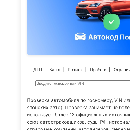
ДТП
|
Залог
|
Розыск
|
Пробеги
|
Ограни
Проверка автомобиля по госномеру, VIN ил
японских авто). Проверка занимает не боле
использует более 13 официальных источни
союз автостраховщиков, суды РФ, нотариал
страховые компании, автодилеров, Федер