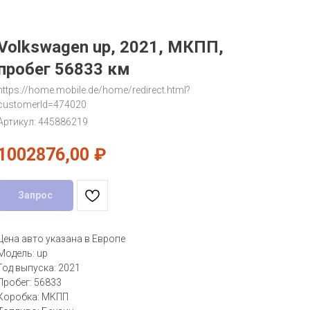
Volkswagen up, 2021, МКПП,
пробег 56833 км
https://home.mobile.de/home/redirect.html?
customerId=474020
Артикул:
445886219
1002876,00
₽
Запрос
Цена авто указана в Европе
Модель: up
Год выпуска: 2021
Пробег: 56833
Коробка: МКПП