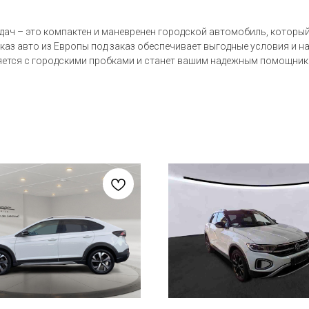
едач – это компактен и маневренен городской автомобиль, которы
каз авто из Европы под заказ обеспечивает выгодные условия и на
яется с городскими пробками и станет вашим надежным помощник