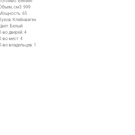
Топливо: Бензин
Объем, см3: 999
Мощность: 65
Кузов: Кляйнваген
Цвет: Белый
К-во дверей: 4
К-во мест: 4
К-во владельцев: 1