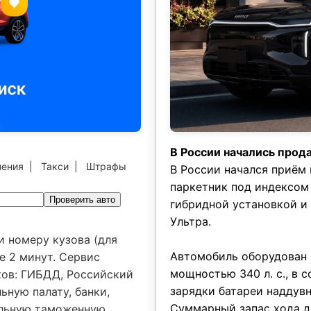
В России начались прод
чения
|
Такси
|
Штрафы
В России начался приём
паркетник под индексом
Проверить авто
гибридной установкой и
Ультра.
и номеру кузова (для
Автомобиль оборудован п
е 2 минут. Сервис
мощностью 340 л. с., в 
ков: ГИБДД, Российский
зарядки батареи наддувн
ьную палату, банки,
Суммарный запас хода д
альную таможенную