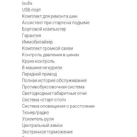
Isofix
USB-порт
Комплект для ремонта шин
Ассистент при старте на подъеме
Бортовой компьютер
Гарантия
Иммобилайзер
Комплект громкой связи
Контроль давления в шинах
Круиз-контроль
В машине не курили
Передний привод
Полная история обслуживания
Противобуксовочная система
Светодиодные габаритные огни
Система «старт-стоп»
Система оповещения о расстоянии
Тюнер/радио
Усилитель руля
Центральный замок
Экстренное торможение