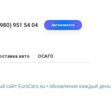
(980) 951 54 04
Автоновости
оставка авто
ОСАГО
т EuroCars.su • обновления каждый день
нов