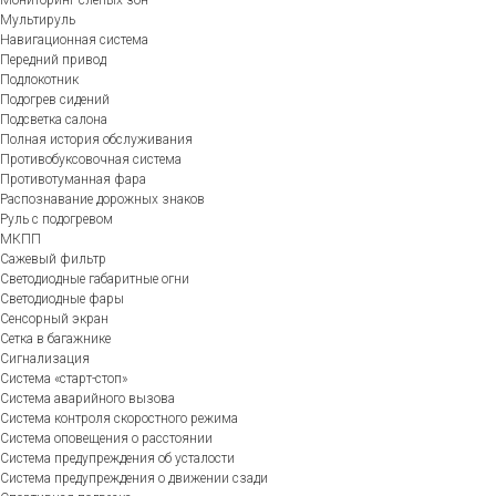
Мультируль
Навигационная система
Передний привод
Подлокотник
Подогрев сидений
Подсветка салона
Полная история обслуживания
Противобуксовочная система
Противотуманная фара
Распознавание дорожных знаков
Руль с подогревом
МКПП
Сажевый фильтр
Светодиодные габаритные огни
Светодиодные фары
Сенсорный экран
Сетка в багажнике
Сигнализация
Система «старт-стоп»
Система аварийного вызова
Система контроля скоростного режима
Система оповещения о расстоянии
Система предупреждения об усталости
Система предупреждения о движении сзади