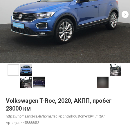
Volkswagen T-Roc, 2020, АКПП, пробег
28000 км
https://home.mobile.de/home/redirect.html?customerId=471397
Артикул:
445888853