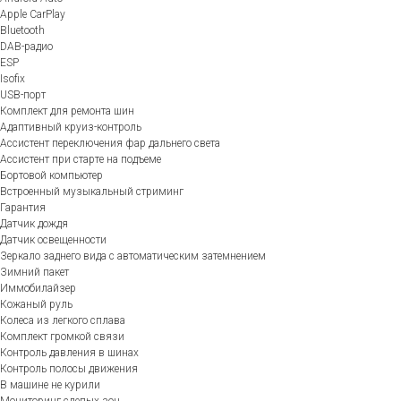
Apple CarPlay
Bluetooth
DAB-радио
ESP
Isofix
USB-порт
Комплект для ремонта шин
Адаптивный круиз-контроль
Ассистент переключения фар дальнего света
Ассистент при старте на подъеме
Бортовой компьютер
Встроенный музыкальный стриминг
Гарантия
Датчик дождя
Датчик освещенности
Зеркало заднего вида с автоматическим затемнением
Зимний пакет
Иммобилайзер
Кожаный руль
Колеса из легкого сплава
Комплект громкой связи
Контроль давления в шинах
Контроль полосы движения
В машине не курили
Мониторинг слепых зон