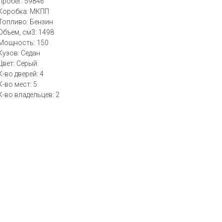
Пробег: 59846
Коробка: МКПП
Топливо: Бензин
Объем, см3: 1498
Мощность: 150
Кузов: Седан
Цвет: Серый
К-во дверей: 4
К-во мест: 5
К-во владельцев: 2