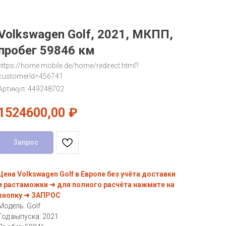
Volkswagen Golf, 2021, МКПП,
пробег 59846 км
https://home.mobile.de/home/redirect.html?
customerId=456741
Артикул:
449248702
1524600,00
₽
Запрос
Цена Volkswagen Golf в Европе без учёта доставки
и растаможки ➜ для полного расчёта нажмите на
кнопку ➜ ЗАПРОС
Модель: Golf
Год выпуска: 2021