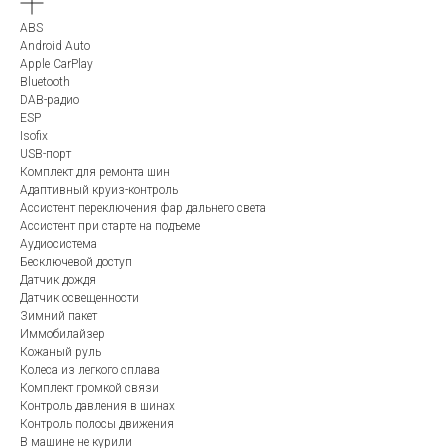
ABS
Android Auto
Apple CarPlay
Bluetooth
DAB-радио
ESP
Isofix
USB-порт
Комплект для ремонта шин
Адаптивный круиз-контроль
Ассистент переключения фар дальнего света
Ассистент при старте на подъеме
Аудиосистема
Бесключевой доступ
Датчик дождя
Датчик освещенности
Зимний пакет
Иммобилайзер
Кожаный руль
Колеса из легкого сплава
Комплект громкой связи
Контроль давления в шинах
Контроль полосы движения
В машине не курили