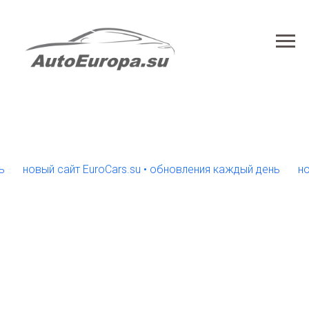
овый сайт EuroCars.su • обновления каждый день
новый с