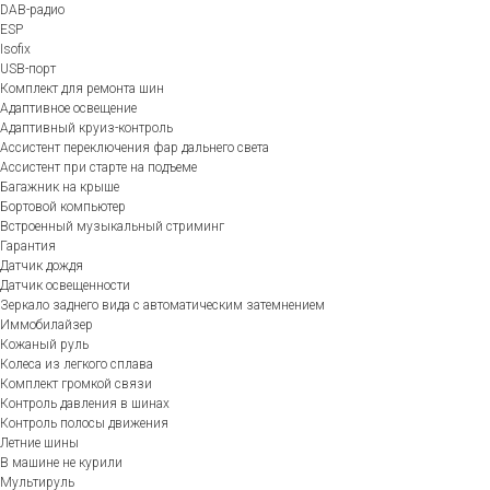
DAB-радио
ESP
Isofix
USB-порт
Комплект для ремонта шин
Адаптивное освещение
Адаптивный круиз-контроль
Ассистент переключения фар дальнего света
Ассистент при старте на подъеме
Багажник на крыше
Бортовой компьютер
Встроенный музыкальный стриминг
Гарантия
Датчик дождя
Датчик освещенности
Зеркало заднего вида с автоматическим затемнением
Иммобилайзер
Кожаный руль
Колеса из легкого сплава
Комплект громкой связи
Контроль давления в шинах
Контроль полосы движения
Летние шины
В машине не курили
Мультируль