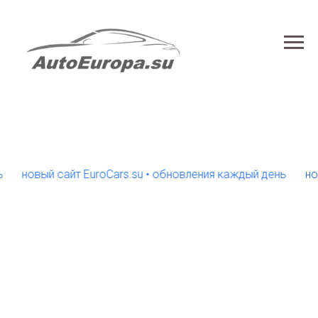
овый сайт EuroCars.su • обновления каждый день
новый с