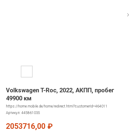
Volkswagen T-Roc, 2022, АКПП, пробег
49900 км
https://home.mobile.de/home/redirect.html?customerId=464011
Артикул:
445861035
2053716,00
₽