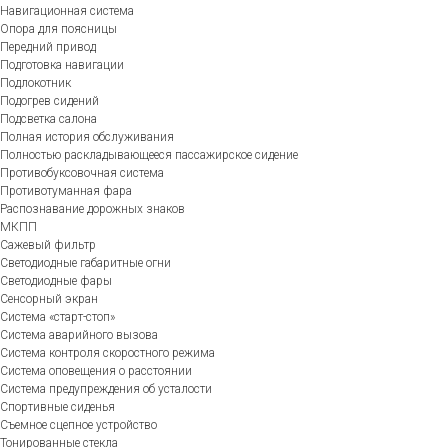
Навигационная система
Опора для поясницы
Передний привод
Подготовка навигации
Подлокотник
Подогрев сидений
Подсветка салона
Полная история обслуживания
Полностью раскладывающееся пассажирское сидение
Противобуксовочная система
Противотуманная фара
Распознавание дорожных знаков
МКПП
Сажевый фильтр
Светодиодные габаритные огни
Светодиодные фары
Сенсорный экран
Система «старт-стоп»
Система аварийного вызова
Система контроля скоростного режима
Система оповещения о расстоянии
Система предупреждения об усталости
Спортивные сиденья
Съемное сцепное устройство
Тонированные стекла