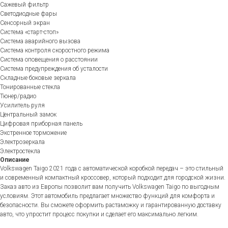
Сажевый фильтр
Светодиодные фары
Сенсорный экран
Система «старт-стоп»
Система аварийного вызова
Система контроля скоростного режима
Система оповещения о расстоянии
Система предупреждения об усталости
Складные боковые зеркала
Тонированные стекла
Тюнер/радио
Усилитель руля
Центральный замок
Цифровая приборная панель
Экстренное торможение
Электрозеркала
Электростекла
Описание
Volkswagen Taigo 2021 года с автоматической коробкой передач – это стильный
и современный компактный кроссовер, который подходит для городской жизни.
Заказ авто из Европы позволит вам получить Volkswagen Taigo по выгодным
условиям. Этот автомобиль предлагает множество функций для комфорта и
безопасности. Вы сможете оформить растаможку и гарантированную доставку
авто, что упростит процесс покупки и сделает его максимально легким.