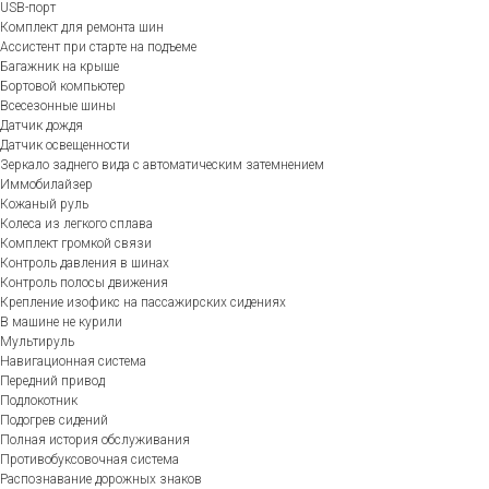
USB-порт
Комплект для ремонта шин
Ассистент при старте на подъеме
Багажник на крыше
Бортовой компьютер
Всесезонные шины
Датчик дождя
Датчик освещенности
Зеркало заднего вида с автоматическим затемнением
Иммобилайзер
Кожаный руль
Колеса из легкого сплава
Комплект громкой связи
Контроль давления в шинах
Контроль полосы движения
Крепление изофикс на пассажирских сидениях
В машине не курили
Мультируль
Навигационная система
Передний привод
Подлокотник
Подогрев сидений
Полная история обслуживания
Противобуксовочная система
Распознавание дорожных знаков