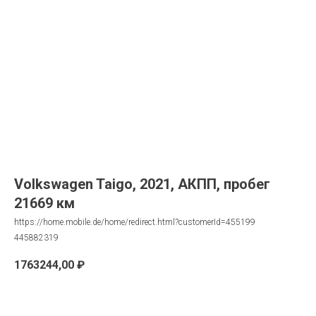
Volkswagen Taigo, 2021, АКПП, пробег
21669 км
https://home.mobile.de/home/redirect.html?customerId=455199
445882319
1763244,00
₽
Запрос