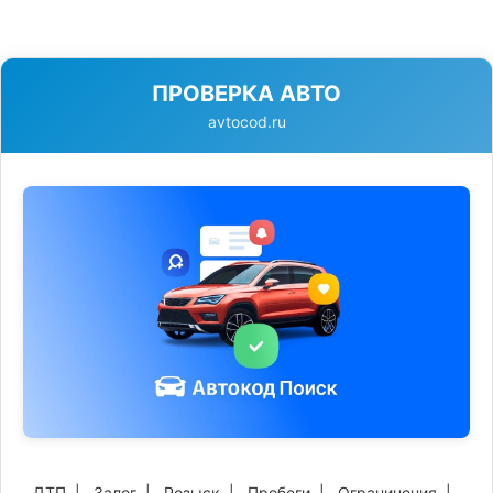
ПРОВЕРКА АВТО
avtocod.ru
ДТП
|
Залог
|
Розыск
|
Пробеги
|
Ограничения
|