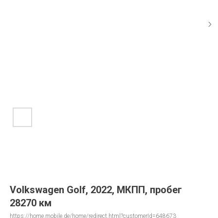
Volkswagen Golf, 2022, МКПП, пробег
28270 км
https://home.mobile.de/home/redirect.html?customerId=648673