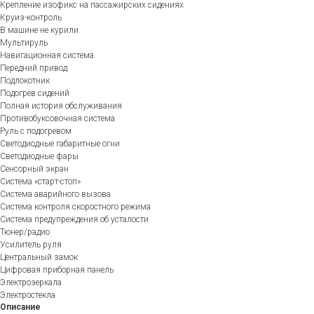
Крепление изофикс на пассажирских сидениях
Круиз-контроль
В машине не курили
Мультируль
Навигационная система
Передний привод
Подлокотник
Подогрев сидений
Полная история обслуживания
Противобуксовочная система
Руль с подогревом
Светодиодные габаритные огни
Светодиодные фары
Сенсорный экран
Система «старт-стоп»
Система аварийного вызова
Система контроля скоростного режима
Система предупреждения об усталости
Тюнер/радио
Усилитель руля
Центральный замок
Цифровая приборная панель
Электрозеркала
Электростекла
Описание