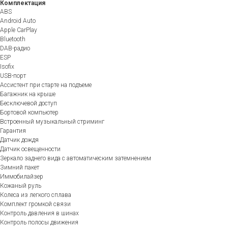
Комплектация
ABS
Android Auto
Apple CarPlay
Bluetooth
DAB-радио
ESP
Isofix
USB-порт
Ассистент при старте на подъеме
Багажник на крыше
Бесключевой доступ
Бортовой компьютер
Встроенный музыкальный стриминг
Гарантия
Датчик дождя
Датчик освещенности
Зеркало заднего вида с автоматическим затемнением
Зимний пакет
Иммобилайзер
Кожаный руль
Колеса из легкого сплава
Комплект громкой связи
Контроль давления в шинах
Контроль полосы движения