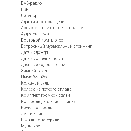
DAB-радио
ESP
USB-порт
Адаптивное освещение
Ассистент при старте на подъеме
Аудиосистема
Бортовой компьютер
Встроенный музыкальный стриминг
Датчик дождя
Датчик освещенности
Дневные ходовые огни
Зимний пакет
Иммобилайзер
Кожаный руль
Колеса из легкого сплава
Комплект громкой связи
Контроль давления в шинах
Круиз-контроль
Летние шины
В машине не курили
Мультируль