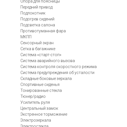
Опора для поясницы
Передний привод
Подлокотник
Подогрев сидений
Подсветка салона
Противотуманная фара
МКПП
Сенсорный экран
Сетка в багажнике
Система «старт-стоп»
Система аварийного вызова
Система контроля скоростного режима
Система предупреждения об усталости
Складные боковые зеркала
Спортивные сиденья
Тонированные стекла
Тюнер/радио
Усилитель руля
Центральный замок
Экстренное торможение
Электрозеркала
Электростекла