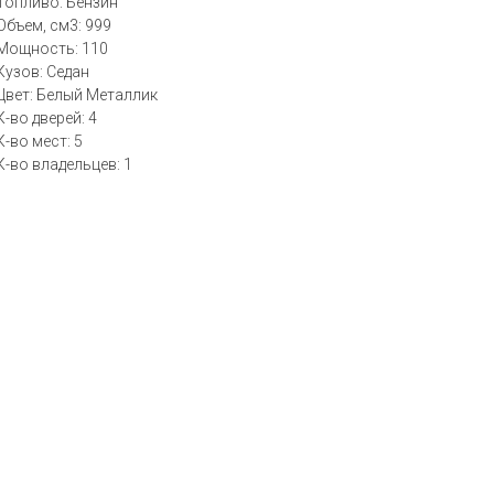
Топливо: Бензин
Объем, см3: 999
Мощность: 110
Кузов: Седан
Цвет: Белый Металлик
К-во дверей: 4
К-во мест: 5
К-во владельцев: 1