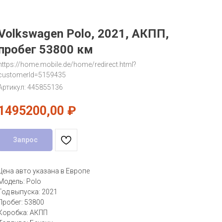
Volkswagen Polo, 2021, АКПП,
пробег 53800 км
https://home.mobile.de/home/redirect.html?
customerId=5159435
Артикул:
445855136
1495200,00
₽
Запрос
Цена авто указана в Европе
Модель: Polo
Год выпуска: 2021
Пробег: 53800
Коробка: АКПП