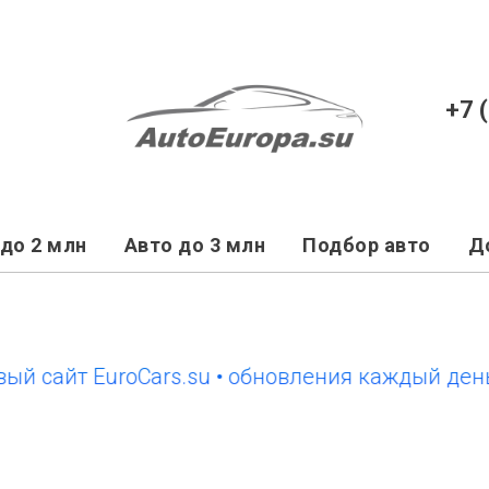
+7 
до 2 млн
Авто до 3 млн
Подбор авто
Д
айт EuroCars.su • обновления каждый день
н