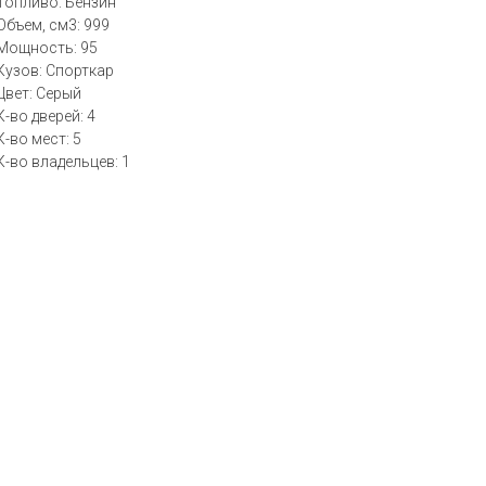
Топливо: Бензин
Объем, см3: 999
Мощность: 95
Кузов: Спорткар
Цвет: Серый
К-во дверей: 4
К-во мест: 5
К-во владельцев: 1