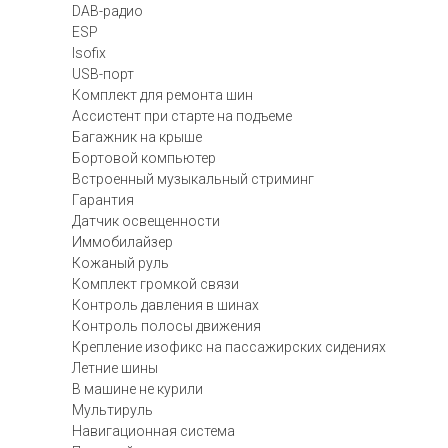
DAB-радио
ESP
Isofix
USB-порт
Комплект для ремонта шин
Ассистент при старте на подъеме
Багажник на крыше
Бортовой компьютер
Встроенный музыкальный стриминг
Гарантия
Датчик освещенности
Иммобилайзер
Кожаный руль
Комплект громкой связи
Контроль давления в шинах
Контроль полосы движения
Крепление изофикс на пассажирских сидениях
Летние шины
В машине не курили
Мультируль
Навигационная система