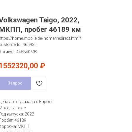
Volkswagen Taigo, 2022,
МКПП, пробег 46189 км
https://home.mobile.de/home/redirect.html?
customerId=466931
Артикул:
445840699
1552320,00
₽
Запрос
Цена авто указана в Европе
Модель: Taigo
Год выпуска: 2022
Пробег: 46189
Коробка: МКПП