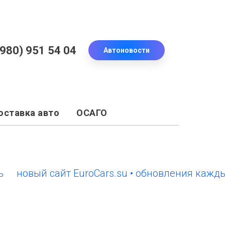
(980) 951 54 04
Автоновости
оставка авто
ОСАГО
овый сайт EuroCars.su • обновления каждый де