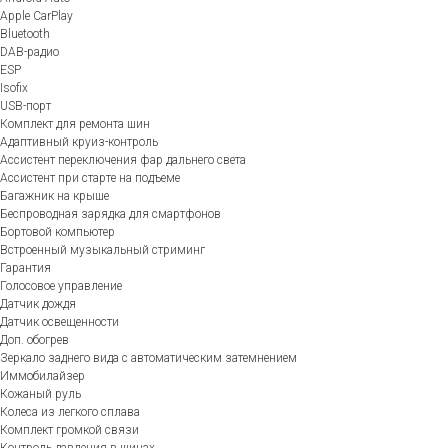
Apple CarPlay
Bluetooth
DAB-радио
ESP
Isofix
USB-порт
Комплект для ремонта шин
Адаптивный круиз-контроль
Ассистент переключения фар дальнего света
Ассистент при старте на подъеме
Багажник на крыше
Беспроводная зарядка для смартфонов
Бортовой компьютер
Встроенный музыкальный стриминг
Гарантия
Голосовое управление
Датчик дождя
Датчик освещенности
Доп. обогрев
Зеркало заднего вида с автоматическим затемнением
Иммобилайзер
Кожаный руль
Колеса из легкого сплава
Комплект громкой связи
Контроль давления в шинах