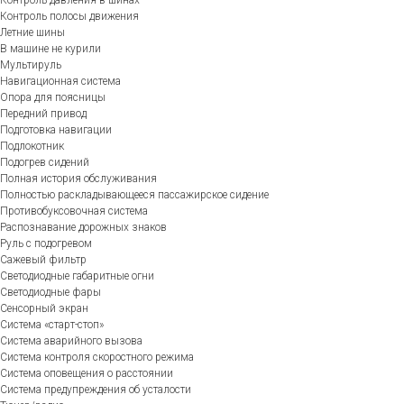
Контроль полосы движения
Летние шины
В машине не курили
Мультируль
Навигационная система
Опора для поясницы
Передний привод
Подготовка навигации
Подлокотник
Подогрев сидений
Полная история обслуживания
Полностью раскладывающееся пассажирское сидение
Противобуксовочная система
Распознавание дорожных знаков
Руль с подогревом
Сажевый фильтр
Светодиодные габаритные огни
Светодиодные фары
Сенсорный экран
Система «старт-стоп»
Система аварийного вызова
Система контроля скоростного режима
Система оповещения о расстоянии
Система предупреждения об усталости