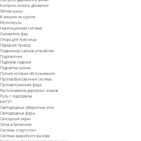
Контроль полосы движения
Летние шины
В машине не курили
Мультируль
Навигационная система
Омыватель фар
Опора для поясницы
Передний привод
Подвижное сцепное устройство
Подлокотник
Подогрев сидений
Подсветка салона
Полная история обслуживания
Противобуксовочная система
Противотуманная фара
Распознавание дорожных знаков
Руль с подогревом
МКПП
Светодиодные габаритные огни
Светодиодные фары
Сенсорный экран
Сетка в багажнике
Система «старт-стоп»
Система аварийного вызова