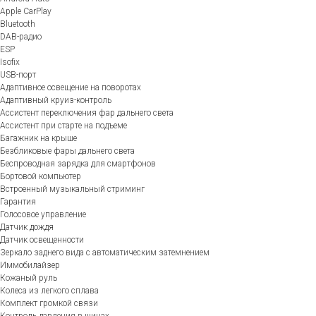
Apple CarPlay
Bluetooth
DAB-радио
ESP
Isofix
USB-порт
Адаптивное освещение на поворотах
Адаптивный круиз-контроль
Ассистент переключения фар дальнего света
Ассистент при старте на подъеме
Багажник на крыше
Безбликовые фары дальнего света
Беспроводная зарядка для смартфонов
Бортовой компьютер
Встроенный музыкальный стриминг
Гарантия
Голосовое управление
Датчик дождя
Датчик освещенности
Зеркало заднего вида с автоматическим затемнением
Иммобилайзер
Кожаный руль
Колеса из легкого сплава
Комплект громкой связи
Контроль давления в шинах