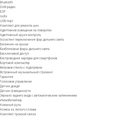
Bluetooth
DAB-радио
ESP
Isofix
USB-порт
Комплект для ремонта шин
Адаптивное освещение на поворотах
Адаптивный круиз-контроль
Ассистент переключения фар дальнего света
Багажник на крыше
Безбликовые фары дальнего света
Бесключевой доступ
Беспроводная зарядка для смартфонов
Бортовой компьютер
Ветровое стекло с подогревом
Встроенный музыкальный стриминг
Гарантия
Голосовое управление
Датчик дождя
Датчик освещенности
Зеркало заднего вида с автоматическим затемнением
Иммобилайзер
Кожаный руль
Колеса из легкого сплава
Комплект громкой связи