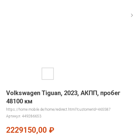
Volkswagen Tiguan, 2023, АКПП, пробег
48100 км
https://home.mobile.de/home/redirect.html?customerId=465587
Артикул:
449286653
2229150,00
₽