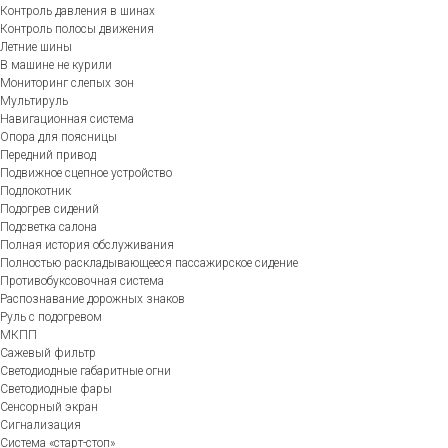
Контроль давления в шинах
Контроль полосы движения
Летние шины
В машине не курили
Мониторинг слепых зон
Мультируль
Навигационная система
Опора для поясницы
Передний привод
Подвижное сцепное устройство
Подлокотник
Подогрев сидений
Подсветка салона
Полная история обслуживания
Полностью раскладывающееся пассажирское сидение
Противобуксовочная система
Распознавание дорожных знаков
Руль с подогревом
МКПП
Сажевый фильтр
Светодиодные габаритные огни
Светодиодные фары
Сенсорный экран
Сигнализация
Система «старт-стоп»