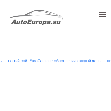
овый сайт EuroCars.su • обновления каждый день
новый с