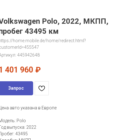
Volkswagen Polo, 2022, МКПП,
пробег 43495 км
https://home.mobile.de/home/redirect.html?
customerId=455547
Артикул:
445942648
1 401 960
₽
Запрос
Цена авто указана в Европе
Модель: Polo
Год выпуска: 2022
Пробег: 43495