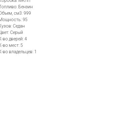
Коробка: МКПП
Топливо: Бензин
Объем, см3: 999
Мощность: 95
Кузов: Седан
Цвет: Серый
К-во дверей: 4
К-во мест: 5
К-во владельцев: 1