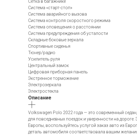
Сетка в багажнике
Система «старт-стоп»
Система аварийного вызова
Система контроля скоростного режима
Система оповещения о расстоянии
Система предупреждения об усталости
Складные боковые зеркала
Спортивные сиденья
Тюнер/радио
Усилитель руля
Центральный замок
Цифровая приборная панель
Экстренное торможение
Электрозеркала
Электростекла
Описание
Volkswagen Polo 2022 года — это современный седан
для повседневных поездок и уверенности на дороге.
Европы, воспользуйтесь услугой заказ авто из Евр
деталь автомобиля соответствовала вашим желаниям