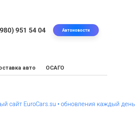
(980) 951 54 04
Автоновости
оставка авто
ОСАГО
йт EuroCars.su • обновления каждый день
но