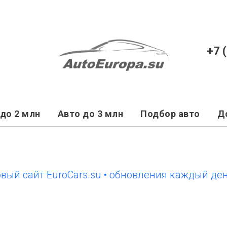
+7 
до 2 млн
Авто до 3 млн
Подбор авто
Д
айт EuroCars.su • обновления каждый день
н