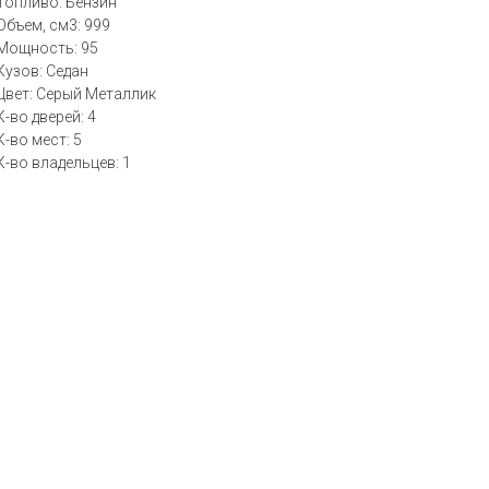
Топливо: Бензин
Объем, см3: 999
Мощность: 95
Кузов: Седан
Цвет: Серый Металлик
К-во дверей: 4
К-во мест: 5
К-во владельцев: 1