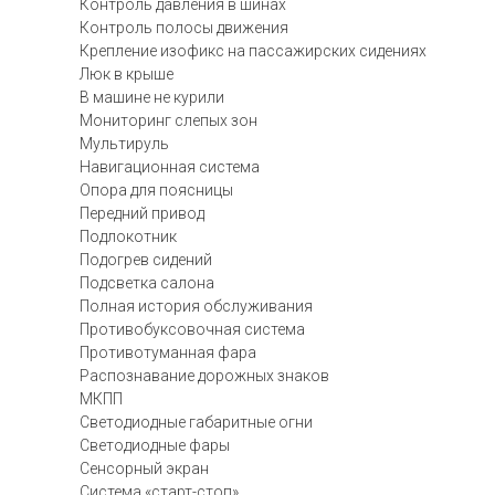
Контроль давления в шинах
Контроль полосы движения
Крепление изофикс на пассажирских сидениях
Люк в крыше
В машине не курили
Мониторинг слепых зон
Мультируль
Навигационная система
Опора для поясницы
Передний привод
Подлокотник
Подогрев сидений
Подсветка салона
Полная история обслуживания
Противобуксовочная система
Противотуманная фара
Распознавание дорожных знаков
МКПП
Светодиодные габаритные огни
Светодиодные фары
Сенсорный экран
Система «старт-стоп»