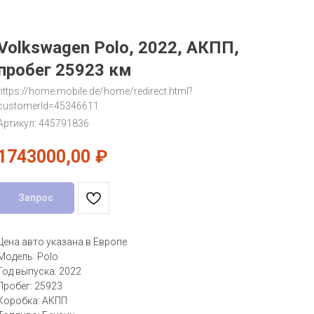
Volkswagen Polo, 2022, АКПП,
пробег 25923 км
https://home.mobile.de/home/redirect.html?
customerId=45346611
Артикул:
445791836
1743000,00
₽
Запрос
Цена авто указана в Европе
Модель: Polo
Год выпуска: 2022
Пробег: 25923
Коробка: АКПП