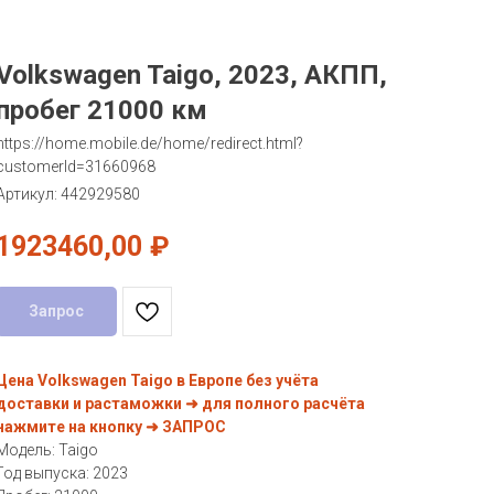
Volkswagen Taigo, 2023, АКПП,
пробег 21000 км
https://home.mobile.de/home/redirect.html?
customerId=31660968
Артикул:
442929580
1923460,00
₽
Запрос
Цена Volkswagen Taigo в Европе без учёта
доставки и растаможки ➜ для полного расчёта
нажмите на кнопку ➜ ЗАПРОС
Модель: Taigo
Год выпуска: 2023