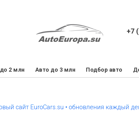
+7 
до 2 млн
Авто до 3 млн
Подбор авто
Д
айт EuroCars.su • обновления каждый день
н