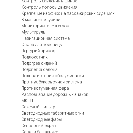
Контроль давления в шинах
Контроль полосы движения
Крепление изофикс на пассажирских сидениях
В машине не курили
Мониторинг слепых зон
Мультируль
Навигационная система
Опора для поясницы
Передний привод
Подлокотник
Подогрев сидений
Подсветка салона
Полная история обслуживания
Противобуксовочная система
Противотуманная фара
Распознавание дорожных знаков
МКПП
Сажевый фильтр
Светодиодные габаритные огни
Светодиодные фары
Сенсорный экран
Сетка в багажнике