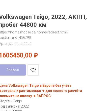
Volkswagen Taigo, 2022, АКПП,
пробег 44800 км
https://home.mobile.de/home/redirect.html?
customerId=456790
Артикул:
449256696
1605450,00
₽
Запрос
Цена Volkswagen Taigo в Европе без учёта
доставки и растаможки ➜ для полного расчёта
нажмите на кнопку ➜ ЗАПРОС
Модель: Taigo
Год выпуска: 2022