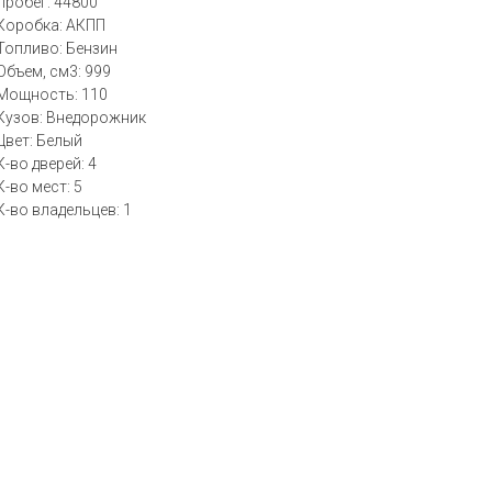
Пробег: 44800
Коробка: АКПП
Топливо: Бензин
Объем, см3: 999
Мощность: 110
Кузов: Внедорожник
Цвет: Белый
К-во дверей: 4
К-во мест: 5
К-во владельцев: 1