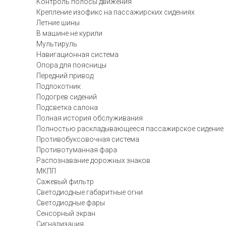
Контроль полосы движения
Крепление изофикс на пассажирских сидениях
Летние шины
В машине не курили
Мультируль
Навигационная система
Опора для поясницы
Передний привод
Подлокотник
Подогрев сидений
Подсветка салона
Полная история обслуживания
Полностью раскладывающееся пассажирское сидение
Противобуксовочная система
Противотуманная фара
Распознавание дорожных знаков
МКПП
Сажевый фильтр
Светодиодные габаритные огни
Светодиодные фары
Сенсорный экран
Сигнализация