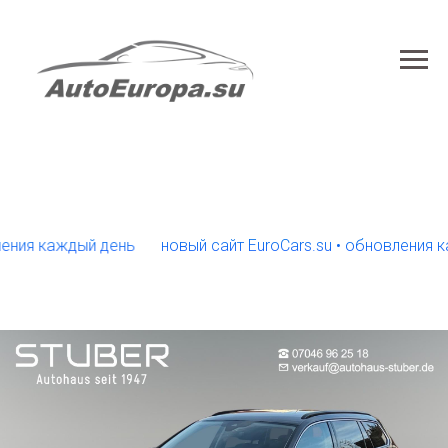
 каждый день
новый сайт EuroCars.su • обновления кажды