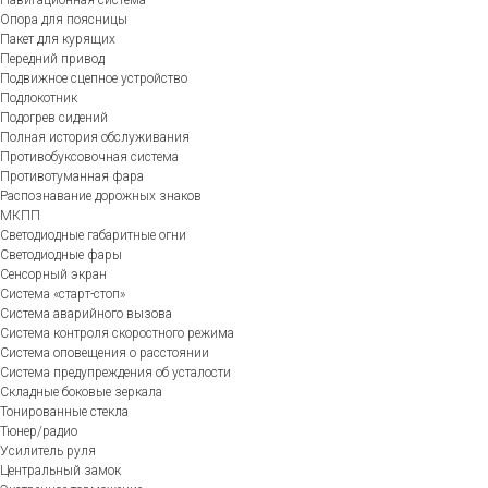
Опора для поясницы
Пакет для курящих
Передний привод
Подвижное сцепное устройство
Подлокотник
Подогрев сидений
Полная история обслуживания
Противобуксовочная система
Противотуманная фара
Распознавание дорожных знаков
МКПП
Светодиодные габаритные огни
Светодиодные фары
Сенсорный экран
Система «старт-стоп»
Система аварийного вызова
Система контроля скоростного режима
Система оповещения о расстоянии
Система предупреждения об усталости
Складные боковые зеркала
Тонированные стекла
Тюнер/радио
Усилитель руля
Центральный замок