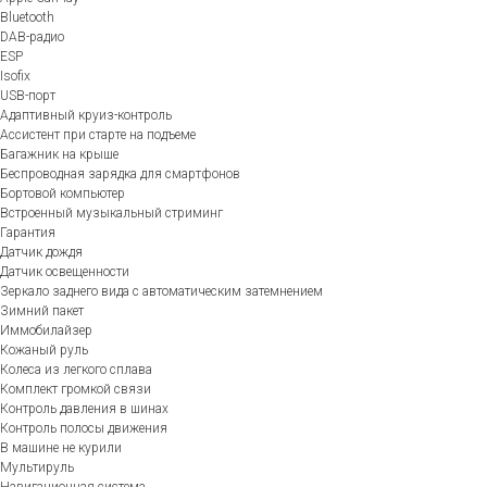
Bluetooth
DAB-радио
ESP
Isofix
USB-порт
Адаптивный круиз-контроль
Ассистент при старте на подъеме
Багажник на крыше
Беспроводная зарядка для смартфонов
Бортовой компьютер
Встроенный музыкальный стриминг
Гарантия
Датчик дождя
Датчик освещенности
Зеркало заднего вида с автоматическим затемнением
Зимний пакет
Иммобилайзер
Кожаный руль
Колеса из легкого сплава
Комплект громкой связи
Контроль давления в шинах
Контроль полосы движения
В машине не курили
Мультируль
Навигационная система