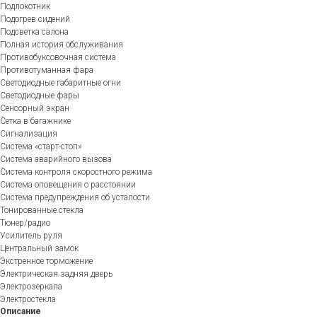
Подлокотник
Подогрев сидений
Подсветка салона
Полная история обслуживания
Противобуксовочная система
Противотуманная фара
Светодиодные габаритные огни
Светодиодные фары
Сенсорный экран
Сетка в багажнике
Сигнализация
Система «старт-стоп»
Система аварийного вызова
Система контроля скоростного режима
Система оповещения о расстоянии
Система предупреждения об усталости
Тонированные стекла
Тюнер/радио
Усилитель руля
Центральный замок
Экстренное торможение
Электрическая задняя дверь
Электрозеркала
Электростекла
Описание