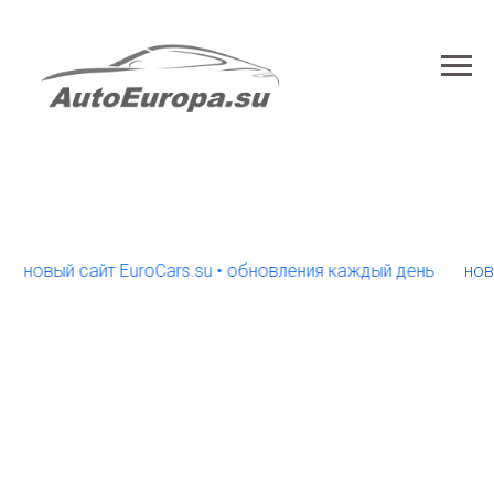
овый сайт EuroCars.su • обновления каждый день
новый са