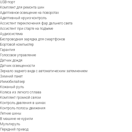
USB-порт
Комплект для ремонта шин
Адаптивное освещение на поворотах
Адаптивный круиз-контроль
Ассистент переключения фар дальнего света
Ассистент при старте на подъеме
Аудиосистема
Беспроводная зарядка для смартфонов
Бортовой компьютер
Гарантия
Голосовое управление
Датчик дождя
Датчик освещенности
Зеркало заднего вида с автоматическим затемнением
Зимний пакет
Иммобилайзер
Кожаный руль
Колеса из легкого сплава
Комплект громкой связи
Контроль давления в шинах
Контроль полосы движения
Летние шины
В машине не курили
Мультируль
Передний привод