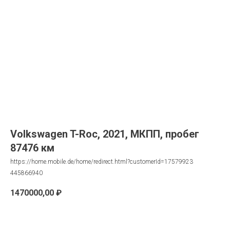
Volkswagen T-Roc, 2021, МКПП, пробег
87476 км
https://home.mobile.de/home/redirect.html?customerId=17579923
445866940
1470000,00
₽
Запрос