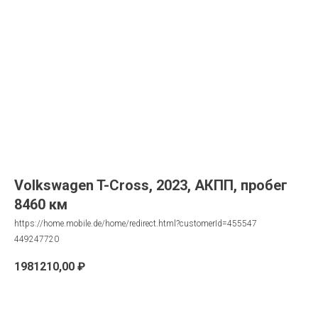
Volkswagen T-Cross, 2023, АКПП, пробег
8460 км
https://home.mobile.de/home/redirect.html?customerId=455547
449247720
1981210,00
₽
Запрос