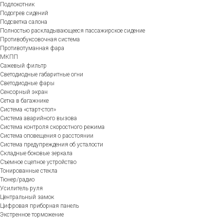
Подлокотник
Подогрев сидений
Подсветка салона
Полностью раскладывающееся пассажирское сидение
Противобуксовочная система
Противотуманная фара
МКПП
Сажевый фильтр
Светодиодные габаритные огни
Светодиодные фары
Сенсорный экран
Сетка в багажнике
Система «старт-стоп»
Система аварийного вызова
Система контроля скоростного режима
Система оповещения о расстоянии
Система предупреждения об усталости
Складные боковые зеркала
Съемное сцепное устройство
Тонированные стекла
Тюнер/радио
Усилитель руля
Центральный замок
Цифровая приборная панель
Экстренное торможение