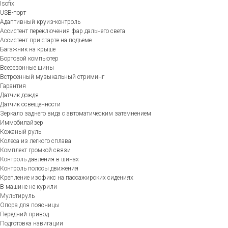
Isofix
USB-порт
Адаптивный круиз-контроль
Ассистент переключения фар дальнего света
Ассистент при старте на подъеме
Багажник на крыше
Бортовой компьютер
Всесезонные шины
Встроенный музыкальный стриминг
Гарантия
Датчик дождя
Датчик освещенности
Зеркало заднего вида с автоматическим затемнением
Иммобилайзер
Кожаный руль
Колеса из легкого сплава
Комплект громкой связи
Контроль давления в шинах
Контроль полосы движения
Крепление изофикс на пассажирских сидениях
В машине не курили
Мультируль
Опора для поясницы
Передний привод
Подготовка навигации