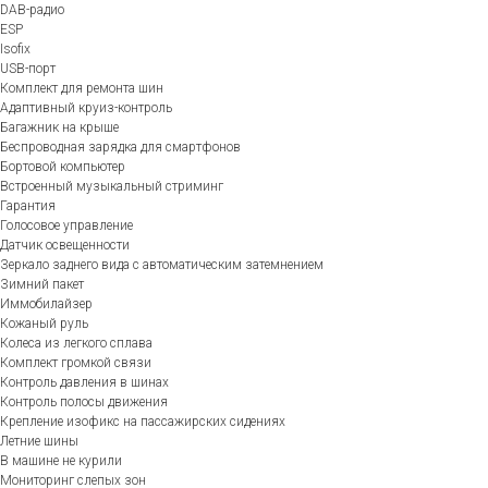
DAB-радио
ESP
Isofix
USB-порт
Комплект для ремонта шин
Адаптивный круиз-контроль
Багажник на крыше
Беспроводная зарядка для смартфонов
Бортовой компьютер
Встроенный музыкальный стриминг
Гарантия
Голосовое управление
Датчик освещенности
Зеркало заднего вида с автоматическим затемнением
Зимний пакет
Иммобилайзер
Кожаный руль
Колеса из легкого сплава
Комплект громкой связи
Контроль давления в шинах
Контроль полосы движения
Крепление изофикс на пассажирских сидениях
Летние шины
В машине не курили
Мониторинг слепых зон