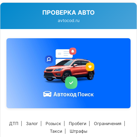
ПРОВЕРКА АВТО
avtocod.ru
ДТП
|
Залог
|
Розыск
|
Пробеги
|
Ограничения
|
Такси
|
Штрафы