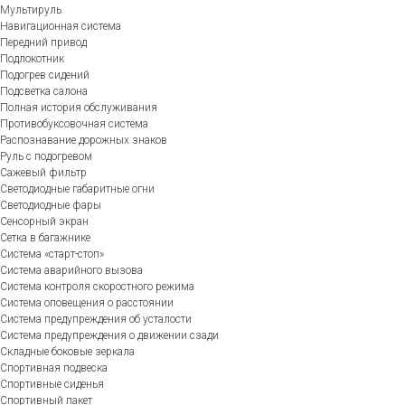
Мультируль
Навигационная система
Передний привод
Подлокотник
Подогрев сидений
Подсветка салона
Полная история обслуживания
Противобуксовочная система
Распознавание дорожных знаков
Руль с подогревом
Сажевый фильтр
Светодиодные габаритные огни
Светодиодные фары
Сенсорный экран
Сетка в багажнике
Система «старт-стоп»
Система аварийного вызова
Система контроля скоростного режима
Система оповещения о расстоянии
Система предупреждения об усталости
Система предупреждения о движении сзади
Складные боковые зеркала
Спортивная подвеска
Спортивные сиденья
Спортивный пакет