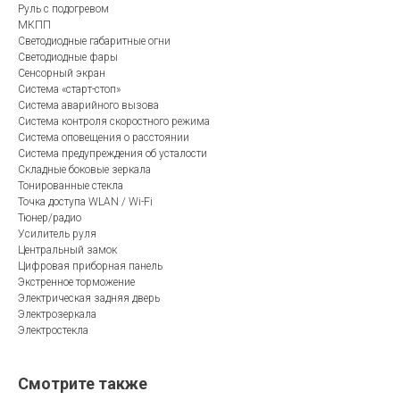
Руль с подогревом
МКПП
Светодиодные габаритные огни
Светодиодные фары
Сенсорный экран
Система «старт-стоп»
Система аварийного вызова
Система контроля скоростного режима
Система оповещения о расстоянии
Система предупреждения об усталости
Складные боковые зеркала
Тонированные стекла
Точка доступа WLAN / Wi-Fi
Тюнер/радио
Усилитель руля
Центральный замок
Цифровая приборная панель
Экстренное торможение
Электрическая задняя дверь
Электрозеркала
Электростекла
Смотрите также