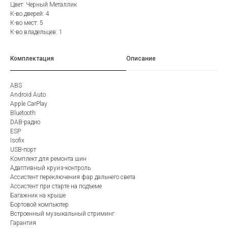
Цвет: Черный Металлик
К-во дверей: 4
К-во мест: 5
К-во владельцев: 1
Комплектация
Описание
ABS
Android Auto
Apple CarPlay
Bluetooth
DAB-радио
ESP
Isofix
USB-порт
Комплект для ремонта шин
Адаптивный круиз-контроль
Ассистент переключения фар дальнего света
Ассистент при старте на подъеме
Багажник на крыше
Бортовой компьютер
Встроенный музыкальный стриминг
Гарантия