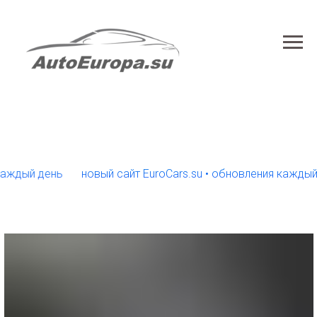
ый день
новый сайт EuroCars.su • обновления каждый ден