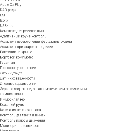
Apple CarPlay
DAB-радио
ESP
Isofix
USB-порт
Комплект для ремонта шин
Адаптивный круиз-контроль
Ассистент переключения фар дальнего света
Ассистент при старте на подъеме
Багажник на крыше
Бортовой компьютер
Гарантия
Голосовое управление
Датчик дождя
Датчик освещенности
Дневные ходовые огни
Зеркало заднего вида с автоматическим затемнением
Зимние шины
Иммобилайзер
Кожаный руль
Колеса из легкого сплава
Контроль давления в шинах
Контроль полосы движения
Мониторинг слепых зон
Мультируль