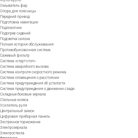
Омыватель фар
Опора для поясницы
Передний привод
Подготовка навигации
Подлокотник
Подогрев сидений
Подсветка салона
Полная история обслуживания
Противобуксовочная система
Сажевый фильтр
Система «старт-стоп»
Система аварийного вызова
Система контроля скоростного режима
Система оповещения о расстоянии
Система предупреждения об усталости
Система предупреждения о движении сзади
Складные боковые зеркала
Стальные колеса
Усилитель руля
Центральный замок
Цифровая приборная панель
Экстренное торможение
Электрозеркала
Электростекла