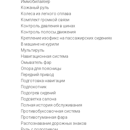
Иммобилайзер
Кожаный руль
Колеса из легкого сплава
Комплект громкой связи
Контроль давления в шинах
Контроль полосы движения
Крепление изофикс на пассажирских сидениях
В машине не курили
Мультируль
Навигационная система
Омыватель фар
Опора для поясницы
Передний привод
Подготовка навигации
Подлокотник
Подогрев сидений
Подсветка салона
Полная история обслуживания
Противобуксовочная система
Противотуманная фара
Распознавание дорожных знаков
Руль с подогревом