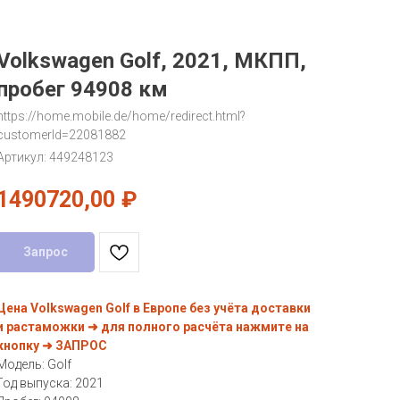
Volkswagen Golf, 2021, МКПП,
пробег 94908 км
https://home.mobile.de/home/redirect.html?
customerId=22081882
Артикул:
449248123
1490720,00
₽
Запрос
Цена Volkswagen Golf в Европе без учёта доставки
и растаможки ➜ для полного расчёта нажмите на
кнопку ➜ ЗАПРОС
Модель: Golf
Год выпуска: 2021