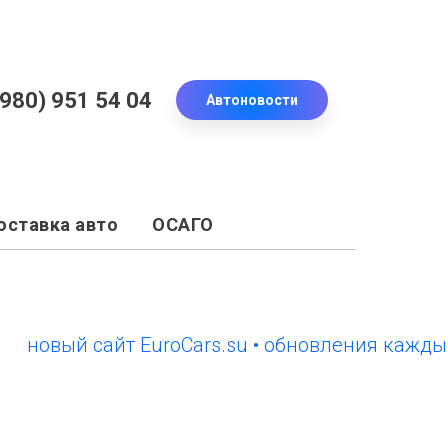
(980) 951 54 04
Автоновости
оставка авто
ОСАГО
вый сайт EuroCars.su • обновления каждый ден