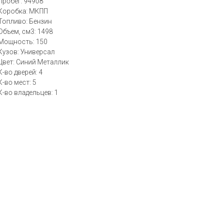
Пробег: 94908
Коробка: МКПП
Топливо: Бензин
Объем, см3: 1498
Мощность: 150
Кузов: Универсал
Цвет: Синий Металлик
К-во дверей: 4
К-во мест: 5
К-во владельцев: 1