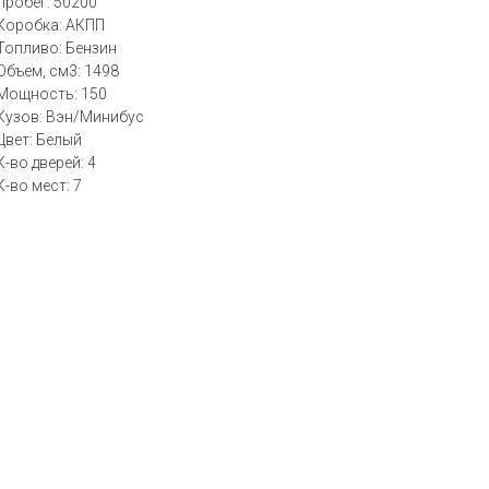
Пробег: 50200
Коробка: АКПП
Топливо: Бензин
Объем, см3: 1498
Мощность: 150
Кузов: Вэн/Минибус
Цвет: Белый
К-во дверей: 4
К-во мест: 7