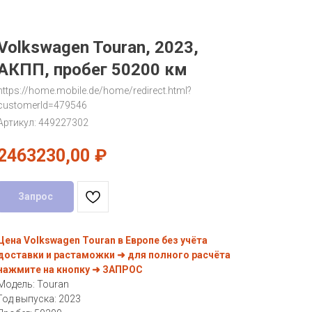
Volkswagen Touran, 2023,
АКПП, пробег 50200 км
https://home.mobile.de/home/redirect.html?
customerId=479546
Артикул:
449227302
2463230,00
₽
Запрос
Цена Volkswagen Touran в Европе без учёта
доставки и растаможки ➜ для полного расчёта
нажмите на кнопку ➜ ЗАПРОС
Модель: Touran
Год выпуска: 2023