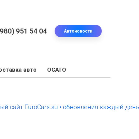
(980) 951 54 04
Автоновости
оставка авто
ОСАГО
йт EuroCars.su • обновления каждый день
но