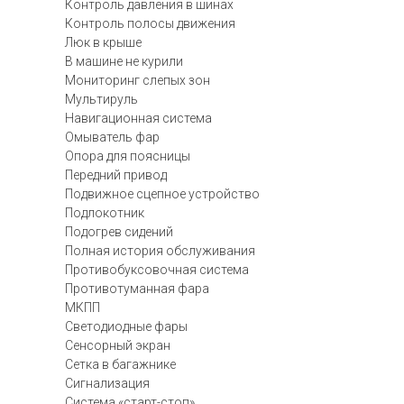
Контроль давления в шинах
Контроль полосы движения
Люк в крыше
В машине не курили
Мониторинг слепых зон
Мультируль
Навигационная система
Омыватель фар
Опора для поясницы
Передний привод
Подвижное сцепное устройство
Подлокотник
Подогрев сидений
Полная история обслуживания
Противобуксовочная система
Противотуманная фара
МКПП
Светодиодные фары
Сенсорный экран
Сетка в багажнике
Сигнализация
Система «старт-стоп»