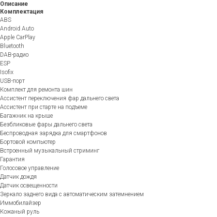
Описание
Комплектация
ABS
Android Auto
Apple CarPlay
Bluetooth
DAB-радио
ESP
Isofix
USB-порт
Комплект для ремонта шин
Ассистент переключения фар дальнего света
Ассистент при старте на подъеме
Багажник на крыше
Безбликовые фары дальнего света
Беспроводная зарядка для смартфонов
Бортовой компьютер
Встроенный музыкальный стриминг
Гарантия
Голосовое управление
Датчик дождя
Датчик освещенности
Зеркало заднего вида с автоматическим затемнением
Иммобилайзер
Кожаный руль