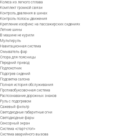
Колеса из легкого сплава
Комплект громкой связи
Контроль давления в шинах
Контроль полосы движения
Крепление изофикс на пассажирских сидениях
Летние шины
В машине не курили
Мультируль
Навигационная система
Омыватель фар
Опора для поясницы
Передний привод
Подлокотник
Подогрев сидений
Подсветка салона
Полная история обслуживания
Противобуксовочная система
Распознавание дорожных знаков
Руль с подогревом
Сажевый фильтр
Светодиодные габаритные огни
Светодиодные фары
Сенсорный экран
Система «старт-стоп»
Система аварийного вызова