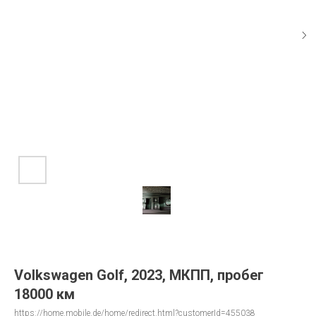
Volkswagen Golf, 2023, МКПП, пробег
18000 км
https://home.mobile.de/home/redirect.html?customerId=455038