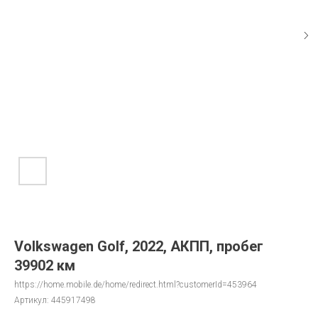
Volkswagen Golf, 2022, АКПП, пробег
39902 км
https://home.mobile.de/home/redirect.html?customerId=453964
Артикул:
445917498