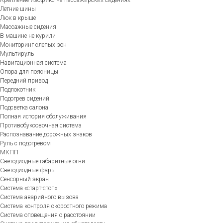
Летние шины
Люк в крыше
Массажные сидения
В машине не курили
Мониторинг слепых зон
Мультируль
Навигационная система
Опора для поясницы
Передний привод
Подлокотник
Подогрев сидений
Подсветка салона
Полная история обслуживания
Противобуксовочная система
Распознавание дорожных знаков
Руль с подогревом
МКПП
Светодиодные габаритные огни
Светодиодные фары
Сенсорный экран
Система «старт-стоп»
Система аварийного вызова
Система контроля скоростного режима
Система оповещения о расстоянии