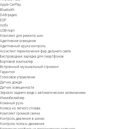
Apple CarPlay
Bluetooth
DAB-радио
ESP
Isofix
USB-порт
Комплект для ремонта шин
Адаптивное освещение
Адаптивный круиз-контроль
Ассистент переключения фар дальнего света
Беспроводная зарядка для смартфонов
Бортовой компьютер
Встроенный музыкальный стриминг
Гарантия
Голосовое управление
Датчик дождя
Датчик освещенности
Зеркало заднего вида с автоматическим затемнением
Иммобилайзер
Кожаный руль
Колеса из легкого сплава
Комплект громкой связи
Контроль давления в шинах
Контроль полосы движения
Крепление изофикс на пассажирских сидениях