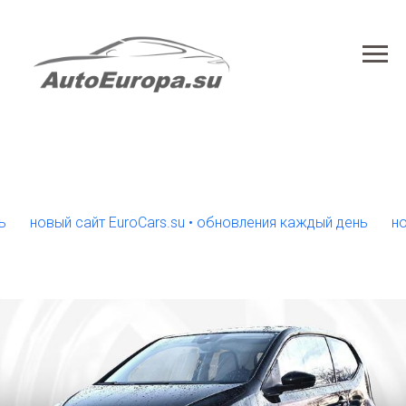
овый сайт EuroCars.su • обновления каждый день
новый с