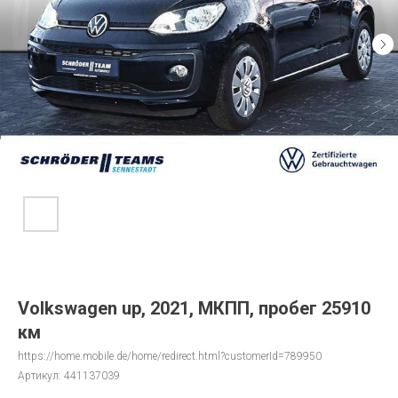
Volkswagen up, 2021, МКПП, пробег 25910
км
https://home.mobile.de/home/redirect.html?customerId=789950
Артикул:
441137039