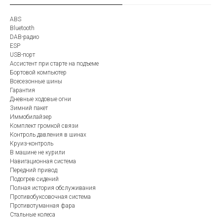
ABS
Bluetooth
DAB-радио
ESP
USB-порт
Ассистент при старте на подъеме
Бортовой компьютер
Всесезонные шины
Гарантия
Дневные ходовые огни
Зимний пакет
Иммобилайзер
Комплект громкой связи
Контроль давления в шинах
Круиз-контроль
В машине не курили
Навигационная система
Передний привод
Подогрев сидений
Полная история обслуживания
Противобуксовочная система
Противотуманная фара
Стальные колеса