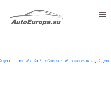
ь
новый сайт EuroCars.su • обновления каждый день
но