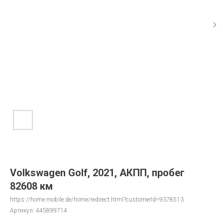
Volkswagen Golf, 2021, АКПП, пробег
82608 км
https://home.mobile.de/home/redirect.html?customerId=9378513
Артикул:
445899714