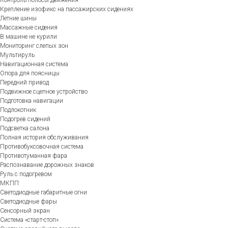
Крепление изофикс на пассажирских сидениях
Летние шины
Массажные сидения
В машине не курили
Мониторинг слепых зон
Мультируль
Навигационная система
Опора для поясницы
Передний привод
Подвижное сцепное устройство
Подготовка навигации
Подлокотник
Подогрев сидений
Подсветка салона
Полная история обслуживания
Противобуксовочная система
Противотуманная фара
Распознавание дорожных знаков
Руль с подогревом
МКПП
Светодиодные габаритные огни
Светодиодные фары
Сенсорный экран
Система «старт-стоп»