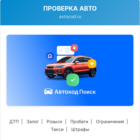
ПРОВЕРКА АВТО
avtocod.ru
ДТП
|
Залог
|
Розыск
|
Пробеги
|
Ограничения
|
Такси
|
Штрафы