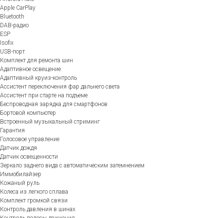
Apple CarPlay
Bluetooth
DAB-радио
ESP
Isofix
USB-порт
Комплект для ремонта шин
Адаптивное освещение
Адаптивный круиз-контроль
Ассистент переключения фар дальнего света
Ассистент при старте на подъеме
Беспроводная зарядка для смартфонов
Бортовой компьютер
Встроенный музыкальный стриминг
Гарантия
Голосовое управление
Датчик дождя
Датчик освещенности
Зеркало заднего вида с автоматическим затемнением
Иммобилайзер
Кожаный руль
Колеса из легкого сплава
Комплект громкой связи
Контроль давления в шинах
Контроль полосы движения