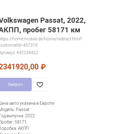
Volkswagen Passat, 2022,
АКПП, пробег 58171 км
https://home.mobile.de/home/redirect.html?
customerId=457319
Артикул:
445234452
2341920,00
₽
Запрос
Цена авто указана в Европе
Модель: Passat
Год выпуска: 2022
Пробег: 58171
Коробка: АКПП