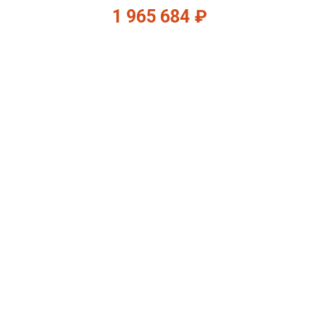
1 965 684
₽