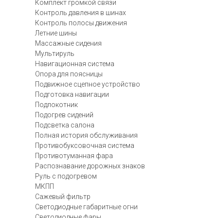
Комплект громкой связи
Контроль давления в шинах
Контроль полосы движения
Летние шины
Массажные сидения
Мультируль
Навигационная система
Опора для поясницы
Подвижное сцепное устройство
Подготовка навигации
Подлокотник
Подогрев сидений
Подсветка салона
Полная история обслуживания
Противобуксовочная система
Противотуманная фара
Распознавание дорожных знаков
Руль с подогревом
МКПП
Сажевый фильтр
Светодиодные габаритные огни
Светодиодные фары