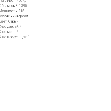
Топливо: Гибрид
Объем, см3: 1395
Мощность: 218
Кузов: Универсал
Цвет: Серый
К-во дверей: 4
К-во мест: 5
К-во владельцев: 1