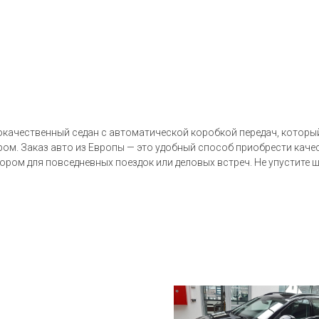
окачественный седан с автоматической коробкой передач, который
ром. Заказ авто из Европы — это удобный способ приобрести каче
бором для повседневных поездок или деловых встреч. Не упустите