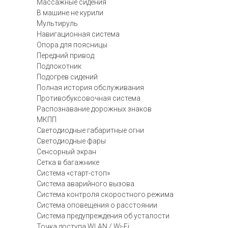
Массажные сидения
В машине не курили
Мультируль
Навигационная система
Опора для поясницы
Передний привод
Подлокотник
Подогрев сидений
Полная история обслуживания
Противобуксовочная система
Распознавание дорожных знаков
МКПП
Светодиодные габаритные огни
Светодиодные фары
Сенсорный экран
Сетка в багажнике
Система «старт-стоп»
Система аварийного вызова
Система контроля скоростного режима
Система оповещения о расстоянии
Система предупреждения об усталости
Точка доступа WLAN / Wi-Fi