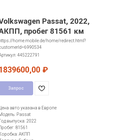
Volkswagen Passat, 2022,
АКПП, пробег 81561 км
https://home.mobile.de/home/redirect.html?
customerId=6990534
Артикул:
445222791
1839600,00
₽
Запрос
Цена авто указана в Европе
Модель: Passat
Год выпуска: 2022
Пробег: 81561
Коробка: АКПП