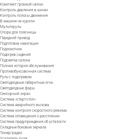
Комплект громкой связи
Контроль давления в шинах
Контроль полосы движения
В машине не курили
Мультируль
Опора для поясницы
Передний привод
Подготовка навигации
Подлокотник
Подогрев сидений
Подсветка салона
Полная история обслуживания
Противобуксовочная система
Руль с подогревом
Светодиодные габаритные огни
Светодиодные фары
Сенсорный экран
Система «старт-стоп»
Система аварийного вызова
Система контроля скоростного режима
Система оповещения о расстоянии
Система предупреждения об усталости
Складные боковые зеркала
Тюнер/радио
Усилитель руля