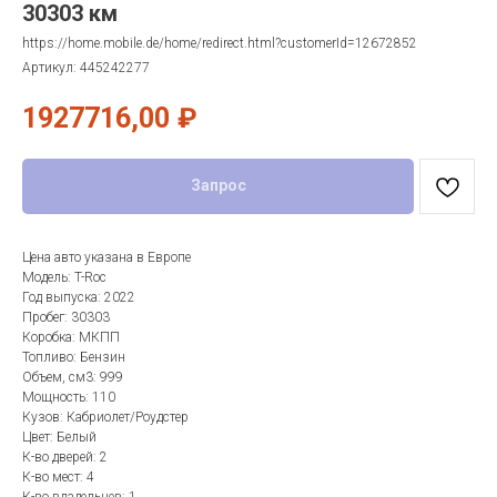
30303 км
https://home.mobile.de/home/redirect.html?customerId=12672852
Артикул:
445242277
1927716,00
₽
Запрос
Цена авто указана в Европе
Модель: T-Roc
Год выпуска: 2022
Пробег: 30303
Коробка: МКПП
Топливо: Бензин
Объем, см3: 999
Мощность: 110
Кузов: Кабриолет/Роудстер
Цвет: Белый
К-во дверей: 2
К-во мест: 4
К-во владельцев: 1