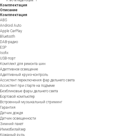
Комплектация
Описание
Комплектация
ABS
Android Auto
Apple CarPlay
Bluetooth
DAB-радио
ESP
Isofix
USB-порт
Комплект для ремонта шин
Адаптивное освещение
Адаптивный круиз-контроль
Ассистент переключения фар дальнего света
Ассистент при старте на подъеме
Безбликовые фары дальнего света
Бортовой компьютер
Встроенный музыкальный стриминг
Гарантия
Датчик дождя
Датчик освещенности
Зимний пакет
Иммобилайзер
Кожаный руль