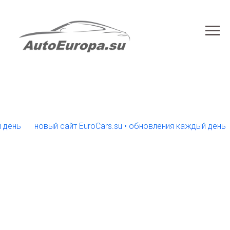
ь
новый сайт EuroCars.su • обновления каждый день
но