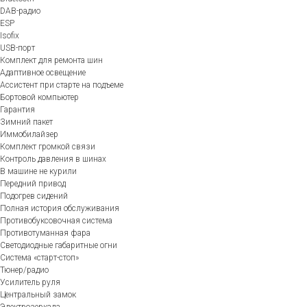
DAB-радио
ESP
Isofix
USB-порт
Комплект для ремонта шин
Адаптивное освещение
Ассистент при старте на подъеме
Бортовой компьютер
Гарантия
Зимний пакет
Иммобилайзер
Комплект громкой связи
Контроль давления в шинах
В машине не курили
Передний привод
Подогрев сидений
Полная история обслуживания
Противобуксовочная система
Противотуманная фара
Светодиодные габаритные огни
Система «старт-стоп»
Тюнер/радио
Усилитель руля
Центральный замок
Электрозеркала