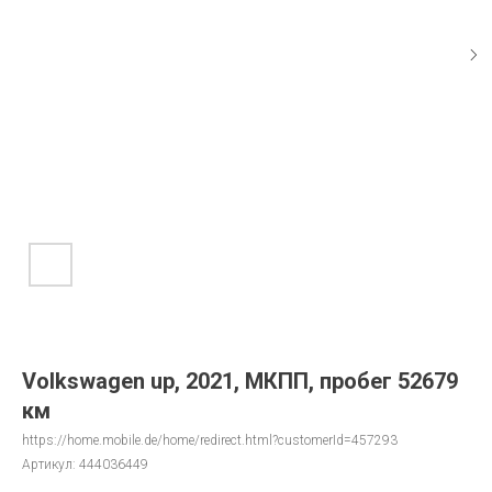
Volkswagen up, 2021, МКПП, пробег 52679
км
https://home.mobile.de/home/redirect.html?customerId=457293
Артикул:
444036449