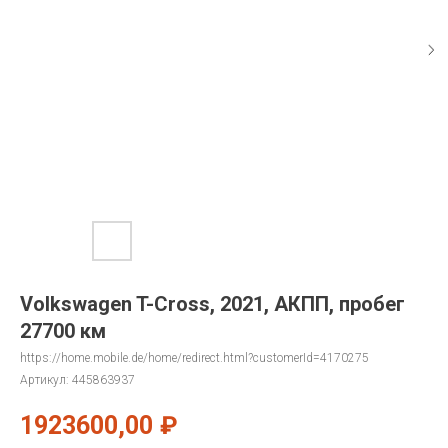
Volkswagen T-Cross, 2021, АКПП, пробег
27700 км
https://home.mobile.de/home/redirect.html?customerId=4170275
Артикул:
445863937
1923600,00
₽