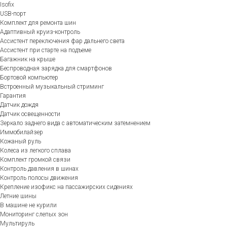
Isofix
USB-порт
Комплект для ремонта шин
Адаптивный круиз-контроль
Ассистент переключения фар дальнего света
Ассистент при старте на подъеме
Багажник на крыше
Беспроводная зарядка для смартфонов
Бортовой компьютер
Встроенный музыкальный стриминг
Гарантия
Датчик дождя
Датчик освещенности
Зеркало заднего вида с автоматическим затемнением
Иммобилайзер
Кожаный руль
Колеса из легкого сплава
Комплект громкой связи
Контроль давления в шинах
Контроль полосы движения
Крепление изофикс на пассажирских сидениях
Летние шины
В машине не курили
Мониторинг слепых зон
Мультируль