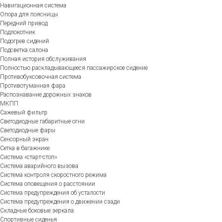
Навигационная система
Опора для поясницы
Передний привод
Подлокотник
Подогрев сидений
Подсветка салона
Полная история обслуживания
Полностью раскладывающееся пассажирское сидение
Противобуксовочная система
Противотуманная фара
Распознавание дорожных знаков
МКПП
Сажевый фильтр
Светодиодные габаритные огни
Светодиодные фары
Сенсорный экран
Сетка в багажнике
Система «старт-стоп»
Система аварийного вызова
Система контроля скоростного режима
Система оповещения о расстоянии
Система предупреждения об усталости
Система предупреждения о движении сзади
Складные боковые зеркала
Спортивные сиденья