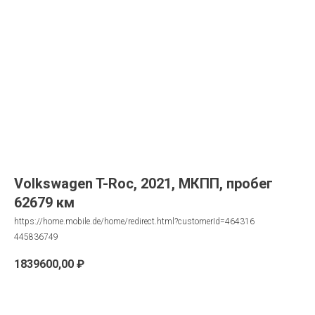
Volkswagen T-Roc, 2021, МКПП, пробег
62679 км
https://home.mobile.de/home/redirect.html?customerId=464316
445836749
1839600,00
₽
Запрос