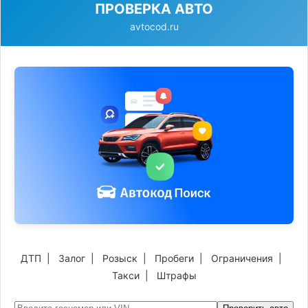
ПРОВЕРКА АВТО
avtocod.ru
ДТП
|
Залог
|
Розыск
|
Пробеги
|
Ограничения
|
Такси
|
Штрафы