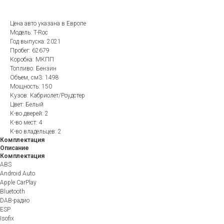
Цена авто указана в Европе
Модель: T-Roc
Год выпуска: 2021
Пробег: 62679
Коробка: МКПП
Топливо: Бензин
Объем, см3: 1498
Мощность: 150
Кузов: Кабриолет/Роудстер
Цвет: Белый
К-во дверей: 2
К-во мест: 4
К-во владельцев: 2
Комплектация
Описание
Комплектация
ABS
Android Auto
Apple CarPlay
Bluetooth
DAB-радио
ESP
Isofix