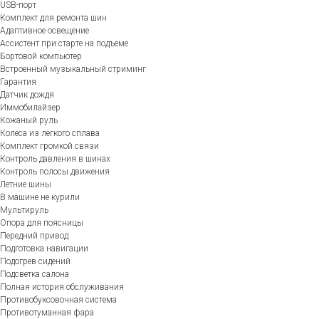
USB-порт
Комплект для ремонта шин
Адаптивное освещение
Ассистент при старте на подъеме
Бортовой компьютер
Встроенный музыкальный стриминг
Гарантия
Датчик дождя
Иммобилайзер
Кожаный руль
Колеса из легкого сплава
Комплект громкой связи
Контроль давления в шинах
Контроль полосы движения
Летние шины
В машине не курили
Мультируль
Опора для поясницы
Передний привод
Подготовка навигации
Подогрев сидений
Подсветка салона
Полная история обслуживания
Противобуксовочная система
Противотуманная фара