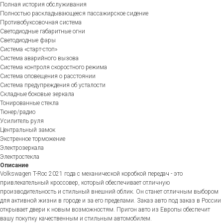
Полная история обслуживания
Полностью раскладывающееся пассажирское сидение
Противобуксовочная система
Светодиодные габаритные огни
Светодиодные фары
Система «старт-стоп»
Система аварийного вызова
Система контроля скоростного режима
Система оповещения о расстоянии
Система предупреждения об усталости
Складные боковые зеркала
Тонированные стекла
Тюнер/радио
Усилитель руля
Центральный замок
Экстренное торможение
Электрозеркала
Электростекла
Описание
Volkswagen T-Roc 2021 года с механической коробкой передач - это
привлекательный кроссовер, который обеспечивает отличную
производительность и стильный внешний облик. Он станет отличным выбором
для активной жизни в городе и за его пределами. Заказ авто под заказ в России
открывает двери к новым возможностям. Пригон авто из Европы обеспечит
вашу покупку качественным и стильным автомобилем.