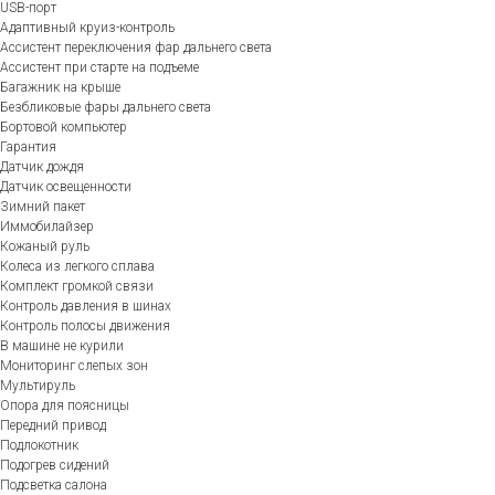
USB-порт
Адаптивный круиз-контроль
Ассистент переключения фар дальнего света
Ассистент при старте на подъеме
Багажник на крыше
Безбликовые фары дальнего света
Бортовой компьютер
Гарантия
Датчик дождя
Датчик освещенности
Зимний пакет
Иммобилайзер
Кожаный руль
Колеса из легкого сплава
Комплект громкой связи
Контроль давления в шинах
Контроль полосы движения
В машине не курили
Мониторинг слепых зон
Мультируль
Опора для поясницы
Передний привод
Подлокотник
Подогрев сидений
Подсветка салона