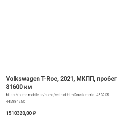
Volkswagen T-Roc, 2021, МКПП, пробег
81600 км
https://home.mobile.de/home/redirect.html?customerId=453205
445884260
1510320,00
₽
Запрос