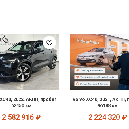
 XC40, 2022, АКПП, пробег
Volvo XC40, 2021, АКПП, 
62450 км
96188 км
2 582 916
₽
2 224 320
₽