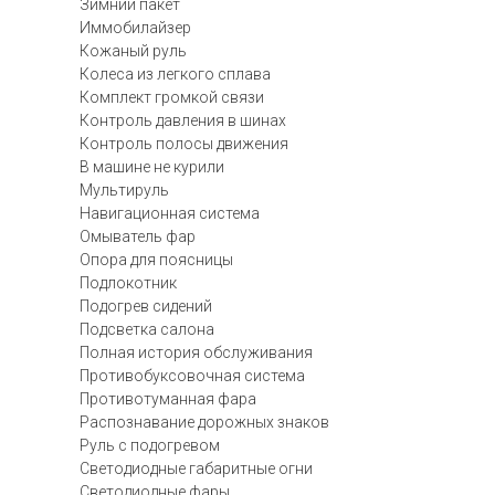
Зимний пакет
Иммобилайзер
Кожаный руль
Колеса из легкого сплава
Комплект громкой связи
Контроль давления в шинах
Контроль полосы движения
В машине не курили
Мультируль
Навигационная система
Омыватель фар
Опора для поясницы
Подлокотник
Подогрев сидений
Подсветка салона
Полная история обслуживания
Противобуксовочная система
Противотуманная фара
Распознавание дорожных знаков
Руль с подогревом
Светодиодные габаритные огни
Светодиодные фары