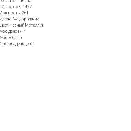
Топливо: Гибрид
Объем, см3: 1477
Мощность: 261
Кузов: Внедорожник
Цвет: Черный Металлик
К-во дверей: 4
К-во мест: 5
К-во владельцев: 1