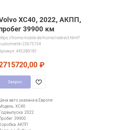
Volvo XC40, 2022, АКПП,
пробег 39900 км
https://home.mobile.de/home/redirect.html?
customerId=22675154
Артикул:
445289181
2715720,00
₽
Запрос
Цена авто указана в Европе
Модель: XC40
Год выпуска: 2022
Пробег: 39900
Коробка: АКПП