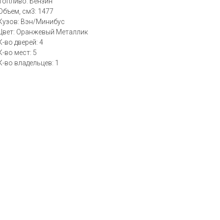
Топливо: Бензин
Объем, см3: 1477
Кузов: Вэн/Минибус
Цвет: Оранжевый Металлик
К-во дверей: 4
К-во мест: 5
К-во владельцев: 1