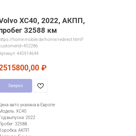
Volvo XC40, 2022, АКПП,
пробег 32588 км
https://home.mobile.de/home/redirect.html?
customerId=452286
Артикул:
445914644
2515800,00
₽
Запрос
Цена авто указана в Европе
Модель: XC40
Год выпуска: 2022
Пробег: 32588
Коробка: АКПП