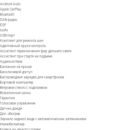
Android Auto
Apple CarPlay
Bluetooth
DAB-радио
ESP
Isofix
USB-порт
Комплект для ремонта шин
Адаптивный круиз-контроль
Ассистент переключения фар дальнего света
Ассистент при старте на подъеме
Аудиосистема
Багажник на крыше
Бесключевой доступ
Беспроводная зарядка для смартфонов
Бортовой компьютер
Ветровое стекло с подогревом
Всесезонные шины
Гарантия
Голосовое управление
Датчик дождя
Доп. обогрев
Зеркало заднего вида с автоматическим затемнением
Иммобилайзер
Колеса из легкого сплава