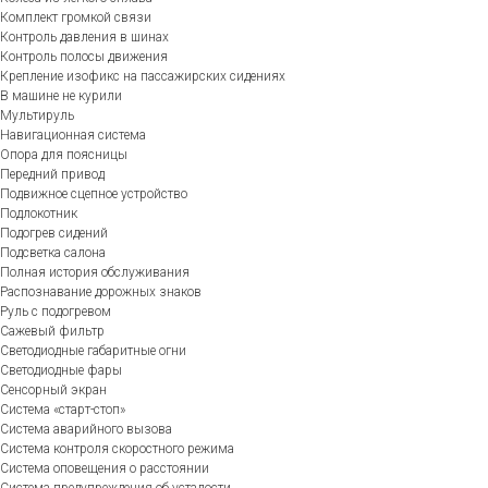
Комплект громкой связи
Контроль давления в шинах
Контроль полосы движения
Крепление изофикс на пассажирских сидениях
В машине не курили
Мультируль
Навигационная система
Опора для поясницы
Передний привод
Подвижное сцепное устройство
Подлокотник
Подогрев сидений
Подсветка салона
Полная история обслуживания
Распознавание дорожных знаков
Руль с подогревом
Сажевый фильтр
Светодиодные габаритные огни
Светодиодные фары
Сенсорный экран
Система «старт-стоп»
Система аварийного вызова
Система контроля скоростного режима
Система оповещения о расстоянии
Система предупреждения об усталости