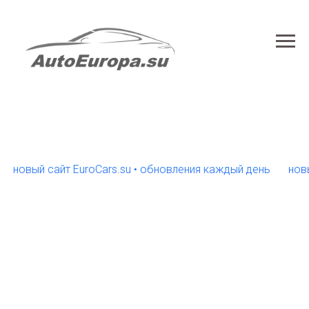
ый сайт EuroCars.su • обновления каждый день
новый сай