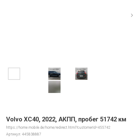
Volvo XC40, 2022, АКПП, пробег 51742 км
https://home.mobile.de/home/redirect.html?customerId=455742
Артикул:
445838887