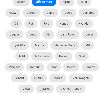
Abarth
Alfa Romeo
Alpine
Audi
BMW
Citroën
Cupra
Dacia
Daihatsu
DS
Fiat
Ford
Honda
Hyundai
Jaguar
Jeep
Kia
Land Rover
Lexus
Lynk&Co
Mazda
Mercedes-Benz
MG
MINI
Mitsubishi
Nissan
Opel
Peugeot
Renault
Seat
Skoda
Smartу
Subaru
Suzuki
Toyota
Volkswagen
Volvo
Другие
⭐️ АВТОДОМА ⭐️