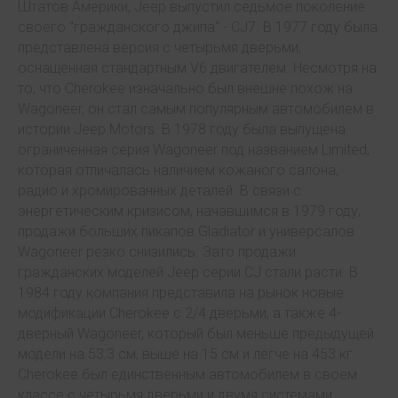
Штатов Америки, Jeep выпустил седьмое поколение
своего "гражданского джипа" - CJ7. В 1977 году была
представлена версия с четырьмя дверьми,
оснащенная стандартным V6 двигателем. Несмотря на
то, что Cherokee изначально был внешне похож на
Wagoneer, он стал самым популярным автомобилем в
истории Jeep Motors. В 1978 году была выпущена
ограниченная серия Wagoneer под названием Limited,
которая отличалась наличием кожаного салона,
радио и хромированных деталей. В связи с
энергетическим кризисом, начавшимся в 1979 году,
продажи больших пикапов Gladiator и универсалов
Wagoneer резко снизились. Зато продажи
гражданских моделей Jeep серии CJ стали расти. В
1984 году компания представила на рынок новые
модификации Cherokee с 2/4 дверьми, а также 4-
дверный Wagoneer, который был меньше предыдущей
модели на 53,3 см, выше на 15 см и легче на 453 кг.
Cherokee был единственным автомобилем в своем
классе с четырьмя дверьми и двумя системами