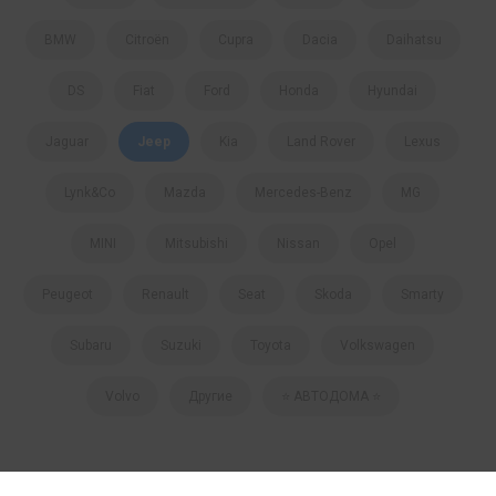
BMW
Citroën
Cupra
Dacia
Daihatsu
DS
Fiat
Ford
Honda
Hyundai
Jaguar
Jeep
Kia
Land Rover
Lexus
Lynk&Co
Mazda
Mercedes-Benz
MG
MINI
Mitsubishi
Nissan
Opel
Peugeot
Renault
Seat
Skoda
Smartу
Subaru
Suzuki
Toyota
Volkswagen
Volvo
Другие
⭐️ АВТОДОМА ⭐️