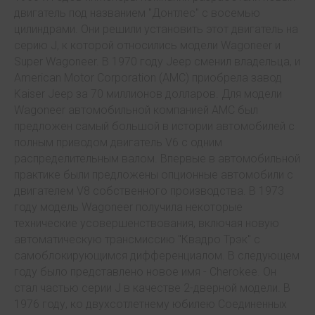
двигатель под названием "Донтлес" с восемью
цилиндрами. Они решили установить этот двигатель на
серию J, к которой относились модели Wagoneer и
Super Wagoneer. В 1970 году Jeep сменил владельца, и
American Motor Corporation (AMC) приобрела завод
Kaiser Jeep за 70 миллионов долларов. Для модели
Wagoneer автомобильной компанией AMC был
предложен самый большой в истории автомобилей с
полным приводом двигатель V6 с одним
распределительным валом. Впервые в автомобильной
практике были предложены опционные автомобили с
двигателем V8 собственного производства. В 1973
году модель Wagoneer получила некоторые
технические усовершенствования, включая новую
автоматическую трансмиссию "Квадро Трэк" с
самоблокирующимся дифференциалом. В следующем
году было представлено новое имя - Cherokee. Он
стал частью серии J в качестве 2-дверной модели. В
1976 году, ко двухсотлетнему юбилею Соединенных