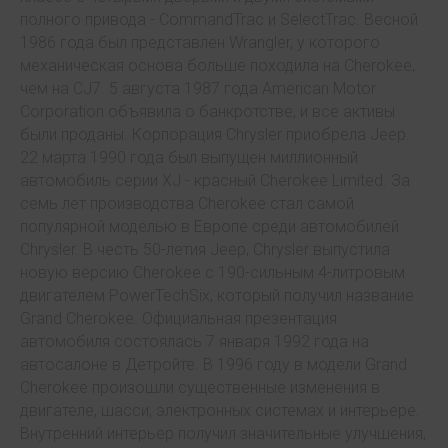
полного привода - CommandTrac и SelectTrac. Весной
1986 года был представлен Wrangler, у которого
механическая основа больше походила на Cherokee,
чем на CJ7. 5 августа 1987 года American Motor
Corporation объявила о банкротстве, и все активы
были проданы. Корпорация Chrysler приобрела Jeep.
22 марта 1990 года был выпущен миллионный
автомобиль серии XJ - красный Cherokee Limited. За
семь лет производства Cherokee стал самой
популярной моделью в Европе среди автомобилей
Chrysler. В честь 50-летия Jeep, Chrysler выпустила
новую версию Cherokee с 190-сильным 4-литровым
двигателем PowerTechSix, который получил название
Grand Cherokee. Официальная презентация
автомобиля состоялась 7 января 1992 года на
автосалоне в Детройте. В 1996 году в модели Grand
Cherokee произошли существенные изменения в
двигателе, шасси, электронных системах и интерьере.
Внутренний интерьер получил значительные улучшения,