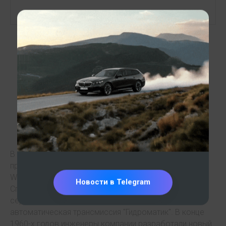
Купить Jeep
из
Европы
В декабре 1965 года дилеры компании Jeep
представили долгожданный автомобиль Super
Wagoneer, который был представлен в салонах.
Новости в Telegram
Спустя два года после этого, в 1967 году, на эту
серию автомобилей была установлена
автоматическая трансмиссия "Гидроматик". В конце
1960-х годов инженеры компании разработали новый