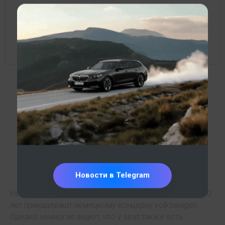
Купить Cupra из
Европы
Новости в Telegram
Не секрет, что испанская компания seat уже более 30
лет принадлежит немецкому концерну volkswagen.
Однако немногие знают, что у seat также есть