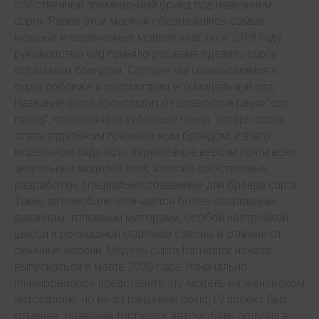
собственный премиальный бренд под названием
cupra. Ранее этой маркой обозначались самые
мощные и заряженные модели seat, но в 2018 году
руководство vag приняло решение сделать cupra
отдельным брендом. Сегодня мы познакомимся с
cupra поближе и рассмотрим его модельный ряд.
Название cupra происходит от словосочетания "cup
racing", что означает кубковые гонки. Теперь cupra
стала отдельным премиальным брендом, и в его
модельном ряду есть заряженные версии почти всех
актуальных моделей seat, а также собственные
разработки, специально созданные для бренда cupra.
Такие автомобили отличаются более спортивным
дизайном, топовыми моторами, особой настройкой
шасси и роскошной отделкой салона, в отличие от
обычных версий. Модель cupra formentor начала
выпускаться в марте 2020 года. Изначально
планировалось представить эту модель на женевском
автосалоне, но из-за пандемии covid-19 проект был
отменен. Название formentor автомобиль получил в