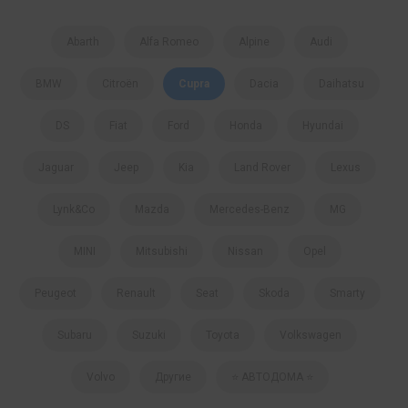
Abarth
Alfa Romeo
Alpine
Audi
BMW
Citroën
Cupra
Dacia
Daihatsu
DS
Fiat
Ford
Honda
Hyundai
Jaguar
Jeep
Kia
Land Rover
Lexus
Lynk&Co
Mazda
Mercedes-Benz
MG
MINI
Mitsubishi
Nissan
Opel
Peugeot
Renault
Seat
Skoda
Smartу
Subaru
Suzuki
Toyota
Volkswagen
Volvo
Другие
⭐️ АВТОДОМА ⭐️