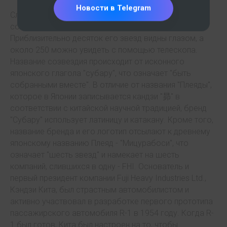
Новости в Telegram
Слово "Субару" является японским названием
созвездия Плеяды в созвездии Тельца.
Приблизительно десяток его звезд видны глазом, а
около 250 можно увидеть с помощью телескопа.
Название созвездия происходит от исконного
японского глагола "субару", что означает "быть
собранными вместе". В отличие от названия "Плеяды",
которое в Японии записывается кандзи "昴" в
соответствии с китайской научной традицией, бренд
"Субару" использует латиницу и катакану. Кроме того,
название бренда и его логотип отсылают к древнему
японскому названию Плеяд - "Мицурабоси", что
означает "шесть звезд" и намекает на шесть
компаний, слившихся в одну - FHI. Основатель и
первый президент компании Fuji Heavy Industries Ltd.,
Кэндзи Кита, был страстным автомобилистом и
активно участвовал в разработке первого прототипа
пассажирского автомобиля R-1 в 1954 году. Когда R-
1 был готов, Кита был настроен на то, чтобы