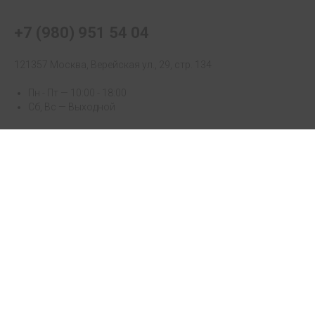
+7 (980) 951 54 04
121357 Москва, Верейская ул., 29, стр. 134
Пн - Пт — 10:00 - 18:00
Сб, Вс — Выходной