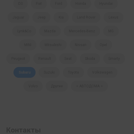
DS
Fiat
Ford
Honda
Hyundai
Jaguar
Jeep
Kia
Land Rover
Lexus
Lynk&Co
Mazda
Mercedes-Benz
MG
MINI
Mitsubishi
Nissan
Opel
Peugeot
Renault
Seat
Skoda
Smartу
Subaru
Suzuki
Toyota
Volkswagen
Volvo
Другие
⭐️ АВТОДОМА ⭐️
Контакты