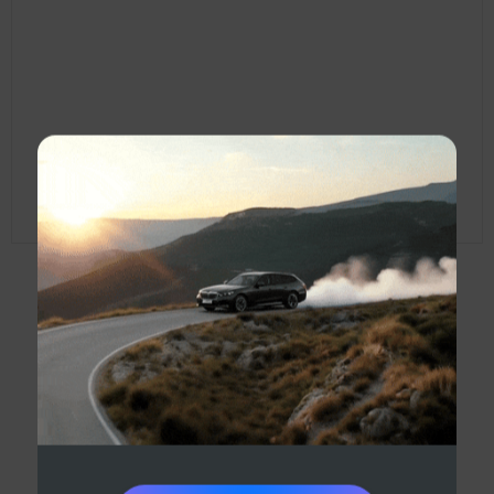
Купить Subaru
из
Европы